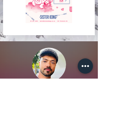
Te'Mete Smith (Timi) - Creative Director / Design Lead
SERVICES