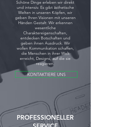
Schöne Dinge erleben wir direkt
und intensiv. Es gibt ästhetische
Welten in unseren Köpfen, wir
geben Ihren Visionen mit unseren
Händen Gestalt: Wir erkennen
wesentliche
Charaktereigenschaften,
entdecken Botschaften und
geben ihnen Ausdruck. Wir
wollen Kommunikation schaffen,
die Menschen in ihrer Welt
erreicht, Designs, auf die sie
reagieren.
KONTAKTIERE UNS
PROFESSIONELLER
SERVICE