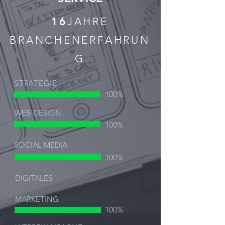
16
JAHRE
BRANCHENERFAHRUN
G
STRATEGIE
100%
WEB-DESIGN
100%
SOCIAL MEDIA
100%
DIGITALES
MARKETING
100%